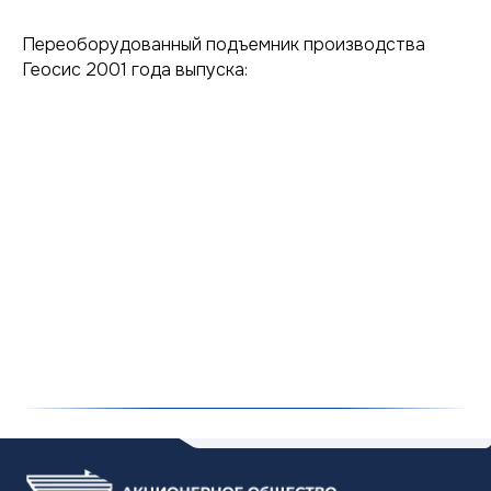
Переоборудованный подъемник производства
Геосис 2001 года выпуска:
Услуги и продукция
О компании
Сотрудничество
Контакты
Блог
ЗАПЧАСТИ ДЛЯ
РАЗРАБОТКИ
СПЕЦТЕХНИКИ
И ПРОДУКЦИЯ ТЭМП
NOV
Аппаратура для ГИС
ASEP
Лебедки каротажные
Geosys
Магнитные пластыри