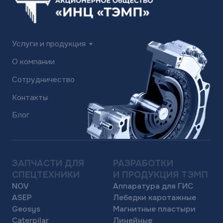
Caterpilar
Линейные
Fidmash
электроприводы
Stewart & Stevenson
Дугостаторные
Hydra rig
электроприводы
Haihua
Показать все
Показать все
еще 8+ направлений
еще 8+ направлений
ПРОМЫШЛЕННАЯ
КОМПЛЕКСНЫЕ
АППАРАТУРА
ПОСТАВКИ
Rexroth
И РЕМОНТ
Parker
Электронные
Sauer Danfoss
компоненты
Siemens
Сервисное
Mission
обслуживание и ремонт